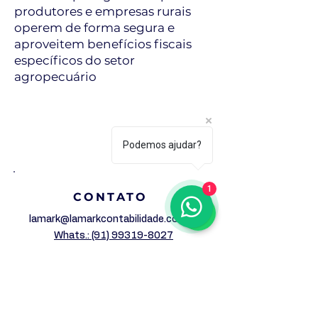
produtores e empresas rurais
operem de forma segura e
aproveitem benefícios fiscais
específicos do setor
agropecuário
ENTRE EM CONTATO
Podemos ajudar?
1
CONTATO
lamark@lamarkcontabilidade.com.br
Whats.: (91) 99319-8027
ATENDIMENTO
De Segunda a Quinta: